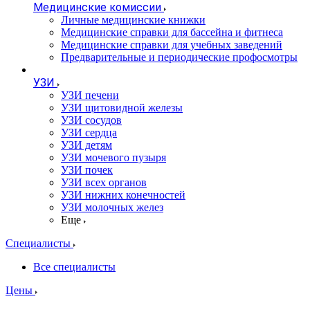
Медицинские комиссии
Личные медицинские книжки
Медицинские справки для бассейна и фитнеса
Медицинские справки для учебных заведений
Предварительные и периодические профосмотры
УЗИ
УЗИ печени
УЗИ щитовидной железы
УЗИ сосудов
УЗИ сердца
УЗИ детям
УЗИ мочевого пузыря
УЗИ почек
УЗИ всех органов
УЗИ нижних конечностей
УЗИ молочных желез
Еще
Специалисты
Все специалисты
Цены