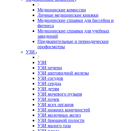
Медицинские комиссии
Личные медицинские книжки
Медицинские справки для бассейна и
фитнеса
Медицинские справки для учебных
заведений
Предварительные и периодические
профосмотры
УЗИ
УЗИ
УЗИ печени
УЗИ щитовидной железы
УЗИ сосудов
УЗИ сердца
УЗИ детям
УЗИ мочевого пузыря
УЗИ почек
УЗИ всех органов
УЗИ нижних конечностей
УЗИ молочных желез
УЗИ брюшной полости
УЗИ малого таза
УЗИ плода