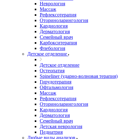
Неврология
Массаж
Рефлексотерапия
Оториноларингология
Кардиология
Дерматология
Семейный врач
Карбокситерапия
Флебология
Детское отделение
Детское отделение
Остеопатия
Spineliner (ударно-волновая терапия)
Гирудотерапия
Офтальмология
Массаж
Рефлексотерапия
Оториноларингология
Кардиология
Дерматология
Семейный врач
Детская неврология
Педиатрия
Любые виды анализов