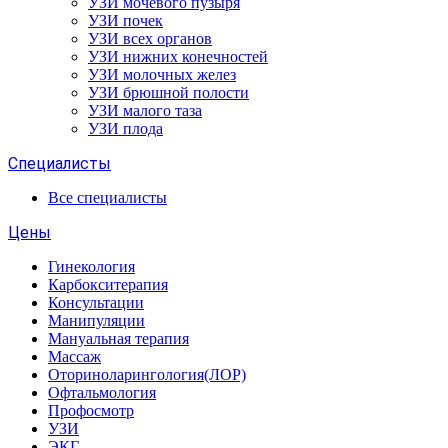
УЗИ мочевого пузыря
УЗИ почек
УЗИ всех органов
УЗИ нижних конечностей
УЗИ молочных желез
УЗИ брюшной полости
УЗИ малого таза
УЗИ плода
Специалисты
Все специалисты
Цены
Гинекология
Карбокситерапия
Консультации
Манипуляции
Мануальная терапия
Массаж
Оториноларингология(ЛОР)
Офтальмология
Профосмотр
УЗИ
ЭКГ