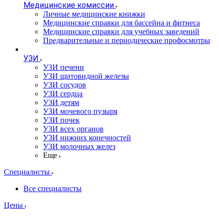
Медицинские комиссии
Личные медицинские книжки
Медицинские справки для бассейна и фитнеса
Медицинские справки для учебных заведений
Предварительные и периодические профосмотры
УЗИ
УЗИ печени
УЗИ щитовидной железы
УЗИ сосудов
УЗИ сердца
УЗИ детям
УЗИ мочевого пузыря
УЗИ почек
УЗИ всех органов
УЗИ нижних конечностей
УЗИ молочных желез
Еще
Специалисты
Все специалисты
Цены