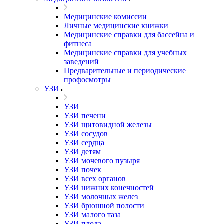
Медицинские комиссии
Личные медицинские книжки
Медицинские справки для бассейна и
фитнеса
Медицинские справки для учебных
заведений
Предварительные и периодические
профосмотры
УЗИ
УЗИ
УЗИ печени
УЗИ щитовидной железы
УЗИ сосудов
УЗИ сердца
УЗИ детям
УЗИ мочевого пузыря
УЗИ почек
УЗИ всех органов
УЗИ нижних конечностей
УЗИ молочных желез
УЗИ брюшной полости
УЗИ малого таза
УЗИ плода