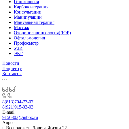
Гинекология
Карбокситерапия
Консультации
Манипуляции
Мануальная терапия
Массаж
Оториноларингология(ЛОР)
Офтальмология
Профосмотр
УЗИ
ЭКГ
Новости
Пациенту
Контакты
8(813)704-73-07
8(921)915-03-03
E-mail
9150303@inbox.ru
Адрес
г. Всеволожск, Дорога Жизни 22