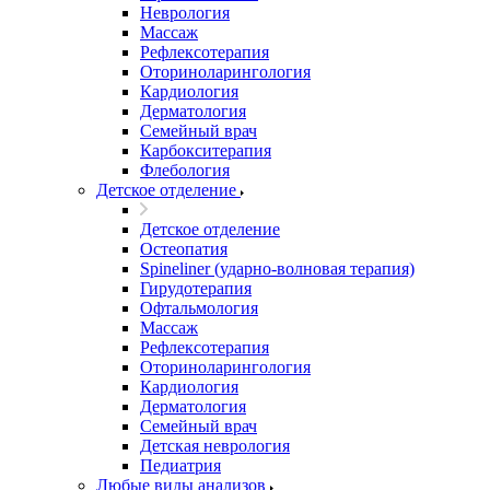
Неврология
Массаж
Рефлексотерапия
Оториноларингология
Кардиология
Дерматология
Семейный врач
Карбокситерапия
Флебология
Детское отделение
Детское отделение
Остеопатия
Spineliner (ударно-волновая терапия)
Гирудотерапия
Офтальмология
Массаж
Рефлексотерапия
Оториноларингология
Кардиология
Дерматология
Семейный врач
Детская неврология
Педиатрия
Любые виды анализов