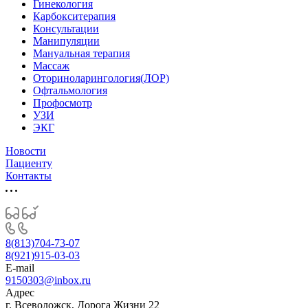
Гинекология
Карбокситерапия
Консультации
Манипуляции
Мануальная терапия
Массаж
Оториноларингология(ЛОР)
Офтальмология
Профосмотр
УЗИ
ЭКГ
Новости
Пациенту
Контакты
8(813)704-73-07
8(921)915-03-03
E-mail
9150303@inbox.ru
Адрес
г. Всеволожск, Дорога Жизни 22