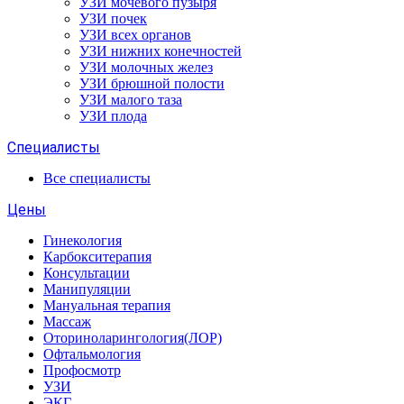
УЗИ мочевого пузыря
УЗИ почек
УЗИ всех органов
УЗИ нижних конечностей
УЗИ молочных желез
УЗИ брюшной полости
УЗИ малого таза
УЗИ плода
Специалисты
Все специалисты
Цены
Гинекология
Карбокситерапия
Консультации
Манипуляции
Мануальная терапия
Массаж
Оториноларингология(ЛОР)
Офтальмология
Профосмотр
УЗИ
ЭКГ