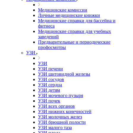
Медицинские комиссии
Личные медицинские книжки
Медицинские справки для бассейна и
фитнеса
Медицинские справки для учебных
заведений
Предварительные и периодические
профосмотры
УЗИ
УЗИ
УЗИ печени
УЗИ щитовидной железы
УЗИ сосудов
УЗИ сердца
УЗИ детям
УЗИ мочевого пузыря
УЗИ почек
УЗИ всех органов
УЗИ нижних конечностей
УЗИ молочных желез
УЗИ брюшной полости
УЗИ малого таза
УЗИ плода