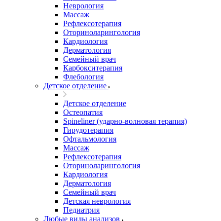
Неврология
Массаж
Рефлексотерапия
Оториноларингология
Кардиология
Дерматология
Семейный врач
Карбокситерапия
Флебология
Детское отделение
Детское отделение
Остеопатия
Spineliner (ударно-волновая терапия)
Гирудотерапия
Офтальмология
Массаж
Рефлексотерапия
Оториноларингология
Кардиология
Дерматология
Семейный врач
Детская неврология
Педиатрия
Любые виды анализов