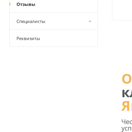
Отзывы
Специалисты
Реквизиты
О
к
Я
Чес
усп