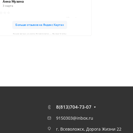
Линия жизни на карте Всеволожска — Яндекс Карты
8(813)704-73-07
9150303@inbox.ru
г. Всеволожск, Дорога Жизни 22