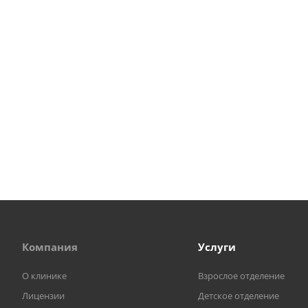
Компания
Услуги
О клинике
Взрослое отделение
Лицензии
Детское отделение