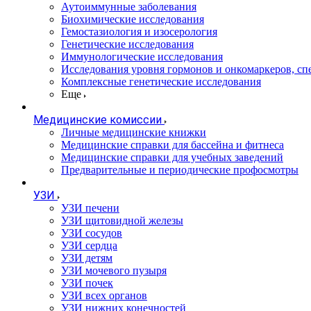
Аутоиммунные заболевания
Биохимические исследования
Гемостазиология и изосерология
Генетические исследования
Иммунологические исследования
Исследования уровня гормонов и онкомаркеров, с
Комплексные генетические исследования
Еще
Медицинские комиссии
Личные медицинские книжки
Медицинские справки для бассейна и фитнеса
Медицинские справки для учебных заведений
Предварительные и периодические профосмотры
УЗИ
УЗИ печени
УЗИ щитовидной железы
УЗИ сосудов
УЗИ сердца
УЗИ детям
УЗИ мочевого пузыря
УЗИ почек
УЗИ всех органов
УЗИ нижних конечностей