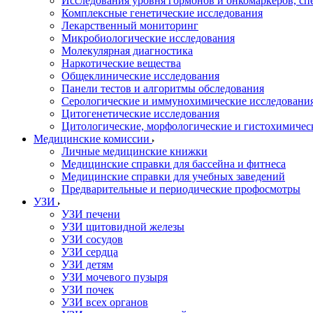
Исследования уровня гормонов и онкомаркеров, с
Комплексные генетические исследования
Лекарственный мониторинг
Микробиологические исследования
Молекулярная диагностика
Наркотические вещества
Общеклинические исследования
Панели тестов и алгоритмы обследования
Серологические и иммунохимические исследовани
Цитогенетические исследования
Цитологические, морфологические и гистохимичес
Медицинские комиссии
Личные медицинские книжки
Медицинские справки для бассейна и фитнеса
Медицинские справки для учебных заведений
Предварительные и периодические профосмотры
УЗИ
УЗИ печени
УЗИ щитовидной железы
УЗИ сосудов
УЗИ сердца
УЗИ детям
УЗИ мочевого пузыря
УЗИ почек
УЗИ всех органов