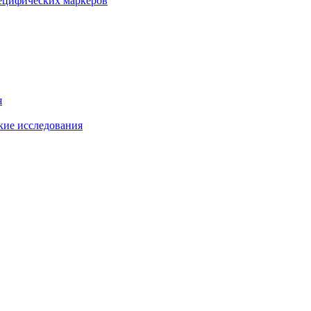
пецифических маркеров
я
кие исследования