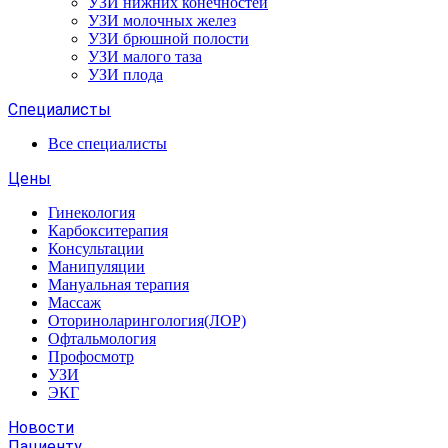
УЗИ нижних конечностей
УЗИ молочных желез
УЗИ брюшной полости
УЗИ малого таза
УЗИ плода
Специалисты
Все специалисты
Цены
Гинекология
Карбокситерапия
Консультации
Манипуляции
Мануальная терапия
Массаж
Оториноларингология(ЛОР)
Офтальмология
Профосмотр
УЗИ
ЭКГ
Новости
Пациенту