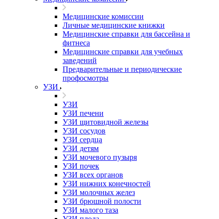
Медицинские комиссии
Личные медицинские книжки
Медицинские справки для бассейна и
фитнеса
Медицинские справки для учебных
заведений
Предварительные и периодические
профосмотры
УЗИ
УЗИ
УЗИ печени
УЗИ щитовидной железы
УЗИ сосудов
УЗИ сердца
УЗИ детям
УЗИ мочевого пузыря
УЗИ почек
УЗИ всех органов
УЗИ нижних конечностей
УЗИ молочных желез
УЗИ брюшной полости
УЗИ малого таза
УЗИ плода