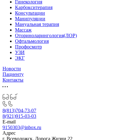
Гинекология
Карбокситерапия
Консультации
Манипуляции
Мануальная терапия
Массаж
Оториноларингология(ЛОР)
Офтальмология
Профосмотр
УЗИ
ЭКГ
Новости
Пациенту
Контакты
8(813)704-73-07
8(921)915-03-03
E-mail
9150303@inbox.ru
Адрес
г. Всеволожск, Дорога Жизни 22