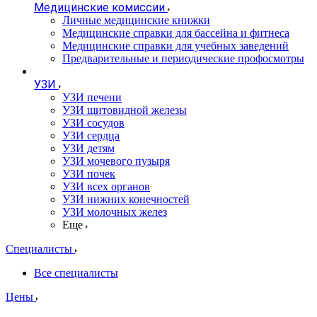
Медицинские комиссии
Личные медицинские книжки
Медицинские справки для бассейна и фитнеса
Медицинские справки для учебных заведений
Предварительные и периодические профосмотры
УЗИ
УЗИ печени
УЗИ щитовидной железы
УЗИ сосудов
УЗИ сердца
УЗИ детям
УЗИ мочевого пузыря
УЗИ почек
УЗИ всех органов
УЗИ нижних конечностей
УЗИ молочных желез
Еще
Специалисты
Все специалисты
Цены