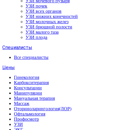
УЗИ мочевого пузыря
УЗИ почек
УЗИ всех органов
УЗИ нижних конечностей
УЗИ молочных желез
УЗИ брюшной полости
УЗИ малого таза
УЗИ плода
Специалисты
Все специалисты
Цены
Гинекология
Карбокситерапия
Консультации
Манипуляции
Мануальная терапия
Массаж
Оториноларингология(ЛОР)
Офтальмология
Профосмотр
УЗИ
ЭКГ