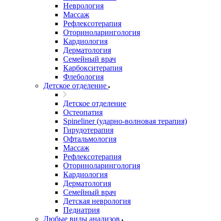
Неврология
Массаж
Рефлексотерапия
Оториноларингология
Кардиология
Дерматология
Семейный врач
Карбокситерапия
Флебология
Детское отделение
Детское отделение
Остеопатия
Spineliner (ударно-волновая терапия)
Гирудотерапия
Офтальмология
Массаж
Рефлексотерапия
Оториноларингология
Кардиология
Дерматология
Семейный врач
Детская неврология
Педиатрия
Любые виды анализов