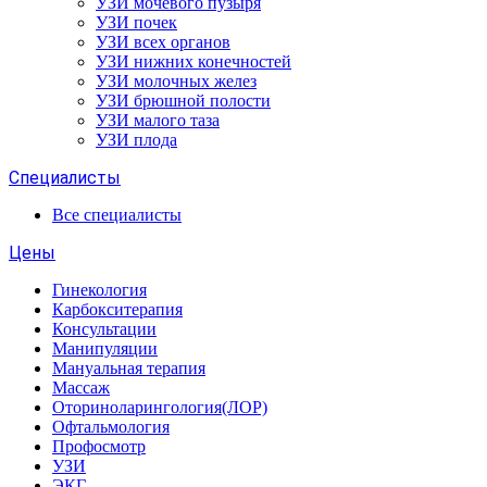
УЗИ мочевого пузыря
УЗИ почек
УЗИ всех органов
УЗИ нижних конечностей
УЗИ молочных желез
УЗИ брюшной полости
УЗИ малого таза
УЗИ плода
Специалисты
Все специалисты
Цены
Гинекология
Карбокситерапия
Консультации
Манипуляции
Мануальная терапия
Массаж
Оториноларингология(ЛОР)
Офтальмология
Профосмотр
УЗИ
ЭКГ