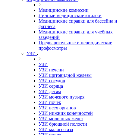
Медицинские комиссии
Личные медицинские книжки
Медицинские справки для бассейна и
фитнеса
Медицинские справки для учебных
заведений
Предварительные и периодические
профосмотры
УЗИ
УЗИ
УЗИ печени
УЗИ щитовидной железы
УЗИ сосудов
УЗИ сердца
УЗИ детям
УЗИ мочевого пузыря
УЗИ почек
УЗИ всех органов
УЗИ нижних конечностей
УЗИ молочных желез
УЗИ брюшной полости
УЗИ малого таза
УЗИ плода