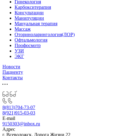
Гинекология
Карбокситерапия
Консультации
Манипуляции
Мануальная терапия
Массаж
Оториноларингология(ЛОР)
Офтальмология
Профосмотр
УЗИ
ЭКГ
Новости
Пациенту
Контакты
8(813)704-73-07
8(921)915-03-03
E-mail
9150303@inbox.ru
Адрес
г. Всеволожск, Дорога Жизни 22