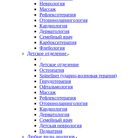
Неврология
Массаж
Рефлексотерапия
Оториноларингология
Кардиология
Дерматология
Семейный врач
Карбокситерапия
Флебология
Детское отделение
Детское отделение
Остеопатия
Spineliner (ударно-волновая терапия)
Гирудотерапия
Офтальмология
Массаж
Рефлексотерапия
Оториноларингология
Кардиология
Дерматология
Семейный врач
Детская неврология
Педиатрия
Любые виды анализов