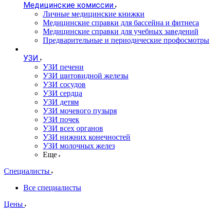
Медицинские комиссии
Личные медицинские книжки
Медицинские справки для бассейна и фитнеса
Медицинские справки для учебных заведений
Предварительные и периодические профосмотры
УЗИ
УЗИ печени
УЗИ щитовидной железы
УЗИ сосудов
УЗИ сердца
УЗИ детям
УЗИ мочевого пузыря
УЗИ почек
УЗИ всех органов
УЗИ нижних конечностей
УЗИ молочных желез
Еще
Специалисты
Все специалисты
Цены